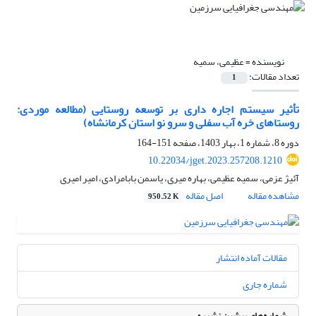
نویسنده =
عظیمی، سمیه
تعداد مقالات:
1
تأثیر سیستم اجاره داری بر توسعه روستایی (مطالعه موردی:
روستاهای خره آب سفلی و سرو نو استان کرمانشاه)
دوره 8، شماره 1، بهار 1403، صفحه
151-164
10.22034/jget.2023.257208.1210
آئیژ عزمی، سمیه عظیمی، بهاره میری، یاسمن بابامرادی، امیر امیری
مشاهده مقاله
اصل مقاله
950.52 K
مقالات آماده انتشار
شماره جاری
شماره‌های پیشین نشریه