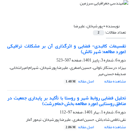
نویسنده =
پورشیخان، علیرضا
تعداد مقالات:
2
تقسیمات کالبدی- فضایی و اثرگذاری آن بر مشکلات ترافیکی
(مورد مطالعه: شهر تالش)
دوره 6، شماره 3، پاییز 1401، صفحه
507-523
بهزاد درستکار ناوانی، حسین اصغری، علیرضا پورشیخان، شهرام امیرانتخابی،
صدیقه حسنی مهر
مشاهده مقاله
اصل مقاله
1.48 M
تحلیل فضایی روابط شهر و روستا با تأکید بر پایداری جمعیت در
مناطق روستایی (مورد مطالعه بخش خمام رشت)
دوره 6، شماره 1، بهار 1401، صفحه
97-112
نقی ناظمی شادباش، حسین اصغری، علیرضا پورشیخان، تیمور آمار
مشاهده مقاله
اصل مقاله
2.86 M