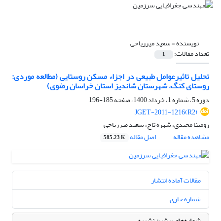
نویسنده =
سعید میرریاحی
تعداد مقالات:
1
تحلیل تاثیرعوامل طبیعی در اجزاء مسکن روستایی (مطالعه موردی:
روستای کنگ، شهرستان شاندیز استان خراسان رضوی)
دوره 5، شماره 1، خرداد 1400، صفحه
185-196
JGET-2011-1216(R2)
رومینا مجیدی، شهره تاج، سعید میرریاحی
مشاهده مقاله
اصل مقاله
585.23 K
مقالات آماده انتشار
شماره جاری
شماره‌های پیشین نشریه