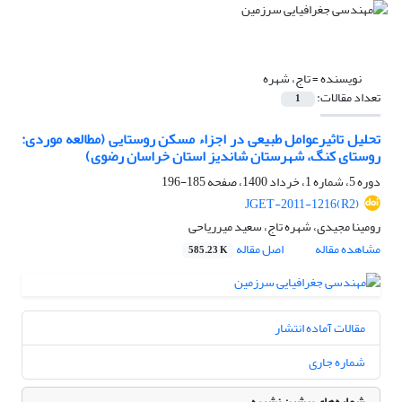
نویسنده =
تاج، شهره
تعداد مقالات:
1
تحلیل تاثیرعوامل طبیعی در اجزاء مسکن روستایی (مطالعه موردی:
روستای کنگ، شهرستان شاندیز استان خراسان رضوی)
دوره 5، شماره 1، خرداد 1400، صفحه
185-196
JGET-2011-1216(R2)
رومینا مجیدی، شهره تاج، سعید میرریاحی
مشاهده مقاله
اصل مقاله
585.23 K
مقالات آماده انتشار
شماره جاری
شماره‌های پیشین نشریه