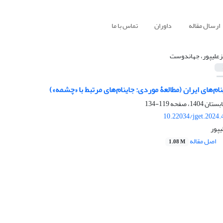
ارسال مقاله
داوران
تماس با ما
علیپور، جهاندوست
ام‌های ایران (مطالعۀ موردی: جاینام‌های مرتبط با «چشمه»)
119-134
10.22034/jget.2024
پور
اصل مقاله
1.08 M