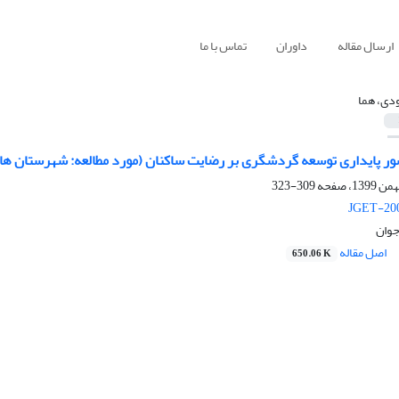
ارسال مقاله
داوران
تماس با ما
دی، هما
ور پایداری توسعه گردشگری بر رضایت ساکنان (مورد مطالعه: شهرستان های 
309-323
JGET-200
جوان
اصل مقاله
650.06 K