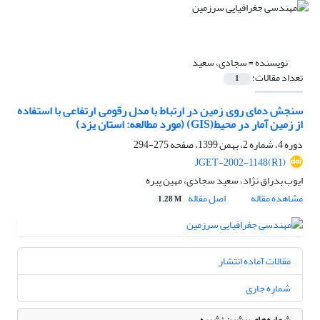
نویسنده =
سجادی، سعید
تعداد مقالات:
1
سنجش دمای روی زمین در ارتباط با مدل رقومی ارتفاعی با استفاده
از زمین آمار در محیط(GIS) (مورد مطالعه: استان یزد)
دوره 4، شماره 2، بهمن 1399، صفحه
275-294
JGET-2002-1148(R1)
ایوب بدراق نژاد، سعید سجادی، مهین پیره
مشاهده مقاله
اصل مقاله
1.28 M
مقالات آماده انتشار
شماره جاری
شماره‌های پیشین نشریه