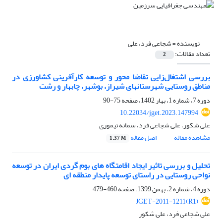
نویسنده =
شجاعی فرد، علی
تعداد مقالات:
2
بررسی اشتغال‌زایی تقاضا محور و توسعه کارآفرینی کشاورزی در
مناطق روستایی شهرستان‏های شیراز، بوشهر، چابهار و رشت
دوره 7، شماره 1، بهار 1402، صفحه
75-90
10.22034/jget.2023.147994
علی شکور، علی شجاعی فرد، سمانه تیموری
مشاهده مقاله
اصل مقاله
1.37 M
تحلیل و بررسی تاثیر ایجاد اقامتگاه های بوم گردی ایران در توسعه
نواحی روستایی در راستای توسعه پایدار منطقه ای
دوره 4، شماره 2، بهمن 1399، صفحه
460-479
JGET-2011-1211(R1)
علی شجاعی فرد، علی شکور