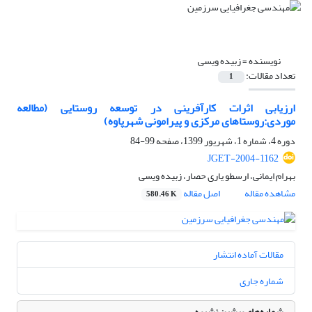
نویسنده =
زبیده ویسی
تعداد مقالات:
1
ارزیابی اثرات کارآفرینی در توسعه روستایی (مطالعه
موردی:روستاهای مرکزی و پیرامونی شهرپاوه)
دوره 4، شماره 1، شهریور 1399، صفحه
99-84
JGET-2004-1162
بهرام ایمانی، ارسطو یاری حصار، زبیده ویسی
مشاهده مقاله
اصل مقاله
580.46 K
مقالات آماده انتشار
شماره جاری
شماره‌های پیشین نشریه