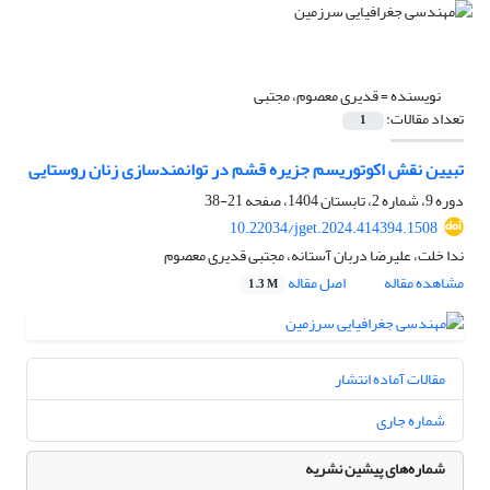
نویسنده =
قدیری معصوم، مجتبی
تعداد مقالات:
1
تبیین نقش اکوتوریسم جزیره قشم در توانمندسازی زنان روستایی
دوره 9، شماره 2، تابستان 1404، صفحه
21-38
10.22034/jget.2024.414394.1508
ندا خلت، علیرضا دربان آستانه، مجتبی قدیری معصوم
مشاهده مقاله
اصل مقاله
1.3 M
مقالات آماده انتشار
شماره جاری
شماره‌های پیشین نشریه