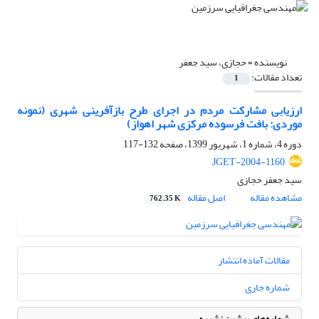
نویسنده =
حجازی، سید جعفر
تعداد مقالات:
1
ارزیابی مشارکت مردم در اجرای طرح بازآفرینی شهری (نمونه
موردی: بافت فرسوده مرکزی شهر اهواز)
دوره 4، شماره 1، شهریور 1399، صفحه
132-117
JGET-2004-1160
سید جعفر حجازی
مشاهده مقاله
اصل مقاله
762.35 K
مقالات آماده انتشار
شماره جاری
شماره‌های پیشین نشریه