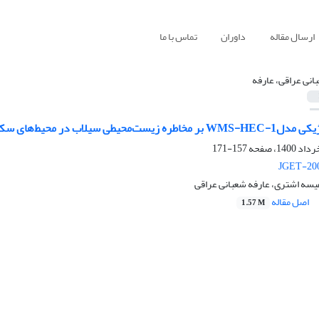
ارسال مقاله
داوران
تماس با ما
انی عراقی، عارفه
ط‌های سکونتگاهی( رودخانه گدار‌خوش ایلام)
157-171
JGET-200
یسه اشتری، عارفه شعبانی عراقی
اصل مقاله
1.57 M