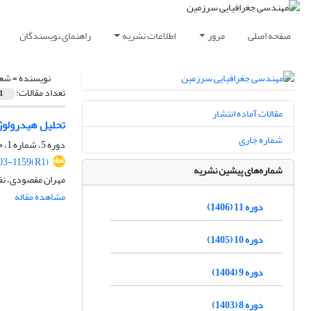
صفحه اصلی
مرور
اطلاعات نشریه
راهنمای نویسندگان
نویسنده =
شعب
تعداد مقالات:
1
مقالات آماده انتشار
تحلیل هیدرولوژیکی مدلWMS-HEC-1 بر مخاطره زیست‌محیطی سیلاب در محی
شماره جاری
دوره 5، شماره 1، خرداد 1400، صفحه
3-1159(R1)
شماره‌های پیشین نشریه
مهران مقصودی، نف
مشاهده مقاله
دوره 11 (1406)
دوره 10 (1405)
دوره 9 (1404)
دوره 8 (1403)