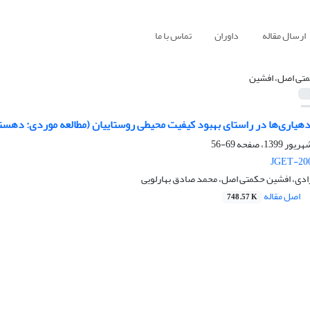
ارسال مقاله
داوران
تماس با ما
تی اصل، افشین
هیاری‌ها در راستای بهبود کیفیت محیطی روستاییان (مطالعه موردی: دهستا
69-56
JGET-200
ژادی، افشین حکمتی اصل، محمد صادق بهارلویی
اصل مقاله
748.57 K