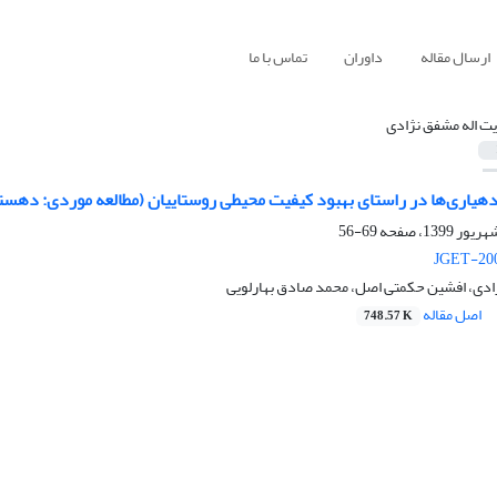
ارسال مقاله
داوران
تماس با ما
یت اله مشفق نژادی
هیاری‌ها در راستای بهبود کیفیت محیطی روستاییان (مطالعه موردی: دهستا
69-56
JGET-200
ژادی، افشین حکمتی اصل، محمد صادق بهارلویی
اصل مقاله
748.57 K