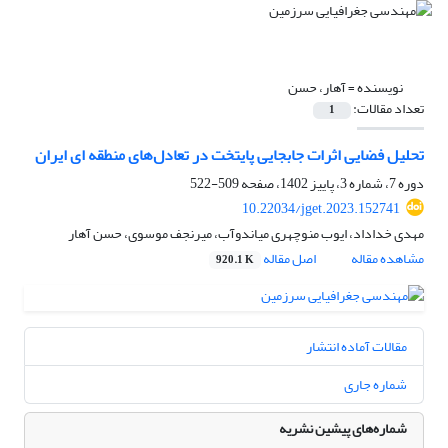
نویسنده =
آهار، حسن
تعداد مقالات:
1
تحلیل فضایی اثرات جابجایی پایتخت در تعادل‌های منطقه ای ایران
دوره 7، شماره 3، پاییز 1402، صفحه
509-522
10.22034/jget.2023.152741
مهدی خداداد، ایوب منوچهری میاندوآب، میرنجف موسوی، حسن آهار
مشاهده مقاله
اصل مقاله
920.1 K
مقالات آماده انتشار
شماره جاری
شماره‌های پیشین نشریه