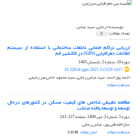
نویسنده =
رجایی، سید عباس
تعداد مقالات:
2
ارزیابی تراکم فضایی تخلفات ساختمانی با استفاده از سیستم
اطلاعات جغرافیایی (GIS) در کلانشهر قم
دوره 10، شماره 2، تابستان 1405
10.22034/jget.2025.513259.1617
احمد پور احمد، سید عباس رجایی، سید محمود حاجی میر رحیمی
مشاهده مقاله
مطالعه تطبیقی شاخص های کیفیت مسکن در کشورهای درحال
توسعه و توسعه یافته منتخب
دوره 5، شماره 2، مهر 1400، صفحه
227-243
سارا الله قلی پور، عباس رجائی
مشاهده مقاله
اصل مقاله
2.11 M