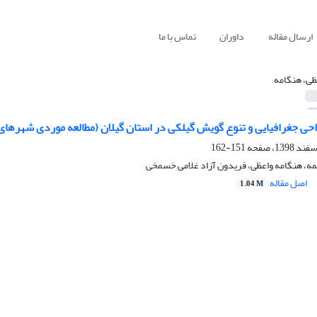
ارسال مقاله
داوران
تماس با ما
ظی، هنگامه
احی جغرافیایی و تنوع گویش گیلکی در استان گیلان (مطالعه موردی شهرها
151-162
مه، هنگامه واعظی، فریدون آزاد غلامی خسمخی
اصل مقاله
1.04 M