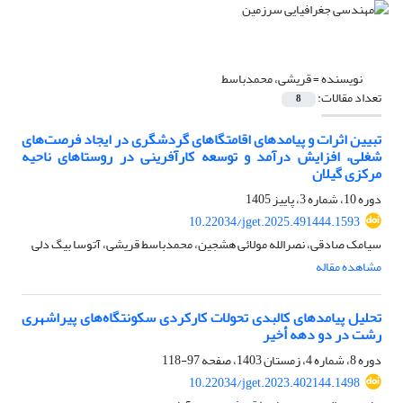
نویسنده =
قریشی، محمدباسط
تعداد مقالات:
8
تبیین اثرات و پیامدهای اقامتگاهای گردشگری در ایجاد فرصت‌های
شغلی، افزایش درآمد و توسعه کارآفرینی در روستاهای ناحیه
مرکزی گیلان
دوره 10، شماره 3، پاییز 1405
10.22034/jget.2025.491444.1593
سیامک صادقی، نصرالله مولائی هشجین، محمدباسط قریشی، آتوسا بیگ دلی
مشاهده مقاله
تحلیل پیامدهای کالبدی تحولات کارکردی سکونتگاه‌های پیراشهری
رشت در دو دهه أخیر
دوره 8، شماره 4، زمستان 1403، صفحه
97-118
10.22034/jget.2023.402144.1498