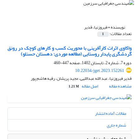
نویسنده =
فیروزنیا، قدیر
تعداد مقالات:
1
واکاوی اثرات کارآفرینی با محوریت کسب و کارهای کوچک در رونق
گردشگری پایدار روستایی (مطالعه موردی: دهستان حسنلو)
دوره 7، شماره 2، تابستان 1402، صفحه
447-460
10.22034/jget.2023.152261
قدیر فیروزنیا، عبد الله عبداللهی، مجید پریشان، رقیه هاشم پور
مشاهده مقاله
اصل مقاله
1.21 M
مقالات آماده انتشار
شماره جاری
شماره‌های پیشین نشریه