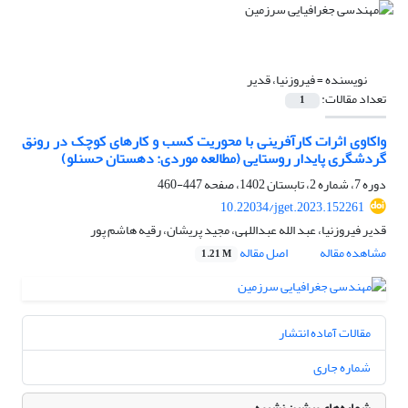
نویسنده =
فیروزنیا، قدیر
تعداد مقالات:
1
واکاوی اثرات کارآفرینی با محوریت کسب و کارهای کوچک در رونق
گردشگری پایدار روستایی (مطالعه موردی: دهستان حسنلو)
دوره 7، شماره 2، تابستان 1402، صفحه
447-460
10.22034/jget.2023.152261
قدیر فیروزنیا، عبد الله عبداللهی، مجید پریشان، رقیه هاشم پور
مشاهده مقاله
اصل مقاله
1.21 M
مقالات آماده انتشار
شماره جاری
شماره‌های پیشین نشریه