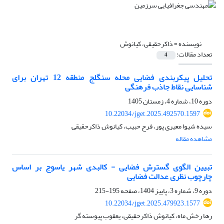
نویسنده =
ذاکرحقیقی، کیانوش
تعداد مقالات:
4
تحلیل پیکربندی فضایی محله سنگلج منطقه 12 تهران برای
شناسایی نقاط جاذب فرهنگی
دوره 10، شماره 4، زمستان 1405
10.22034/jget.2025.492570.1597
سیده شیوا معیری پور، فرح حبیب، کیانوش ذاکرحقیقی
مشاهده مقاله
تبیین الگوی گسترش فضایی - کالبدی شهر یاسوج بر اساس
چارچوب نظری عدالت فضایی
دوره 9، شماره 3، پاییز 1404، صفحه
195-215
10.22034/jget.2025.479923.1577
رها رخش ماه، کیانوش ذاکرحقیقی، یعقوب پیوسته گر