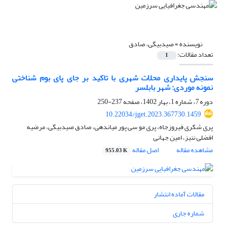
نویسنده =
صیدبیگی، صادق
تعداد مقالات:
1
سنجش پایداری محلات شهری با تاکید بر جای پای بوم‏ شناختی
نمونه موردی: شهر بابلسر
دوره 7، شماره 1، بهار 1402، صفحه
237-250
10.22034/jget.2023.367730.1459
پری شکری فیروزجاه، پری مو سی پور میاندهی، صادق صیدبیگی، مرضیه
افضلی ننیز، امین جهانی
مشاهده مقاله
اصل مقاله
955.03 K
مقالات آماده انتشار
شماره جاری