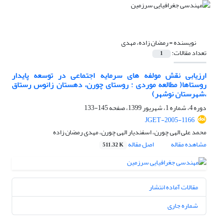
نویسنده =
رمضان زاده، مهدی
تعداد مقالات:
1
ارزیابی نقش مولفه های سرمایه اجتماعی در توسعه پایدار
روستاها( مطالعه موردی : روستای چورن، دهستان زانوس رستاق
،شهرستان نوشهر)
دوره 4، شماره 1، شهریور 1399، صفحه
145-133
JGET-2005-1166
محمد علی الهی چورن، اسفندیار الهی چورن، مهدی رمضان زاده
مشاهده مقاله
اصل مقاله
511.32 K
مقالات آماده انتشار
شماره جاری