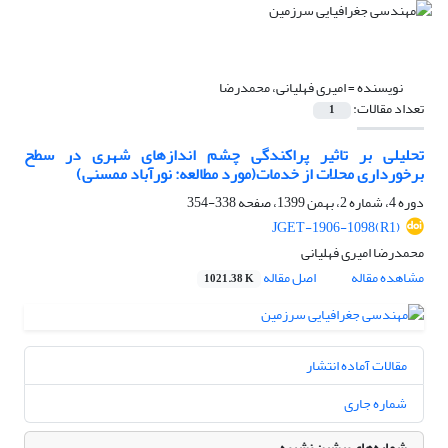
نویسنده =
امیری فهلیانی، محمدرضا
تعداد مقالات:
1
تحلیلی بر تاثیر پراکندگی چشم اندازهای شهری در سطح
برخورداری محلات از خدمات(مورد مطالعه: نورآباد ممسنی)
دوره 4، شماره 2، بهمن 1399، صفحه
338-354
JGET-1906-1098(R1)
محمدرضا امیری فهلیانی
مشاهده مقاله
اصل مقاله
1021.38 K
مقالات آماده انتشار
شماره جاری
شماره‌های پیشین نشریه