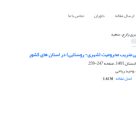
ارسال مقاله
داوران
تماس با ما
ری زارع، سعید
ی ضریب محرومیت (شهری- روستایی) در استان های کشور
247-259
 وحید ریاحی
اصل مقاله
1.42 M