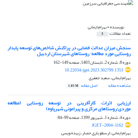
نویسنده =
بهرام ایمانی
تعداد مقالات:
3
سنجش میزان عدالت فضایی در پراکنش شاخص‌های توسعه پایدار
روستایی مورد مطالعه: روستاهای شهرستان اردبیل
دوره 8، شماره 2، تابستان 1403، صفحه
149-162
10.22034/jget.2023.302799.1353
بهرام ایمانی، سعید جعفری
مشاهده مقاله
اصل مقاله
1.05 M
ارزیابی اثرات کارآفرینی در توسعه روستایی (مطالعه
موردی:روستاهای مرکزی و پیرامونی شهرپاوه)
دوره 4، شماره 1، شهریور 1399، صفحه
99-84
JGET-2004-1162
بهرام ایمانی، ارسطو یاری حصار، زبیده ویسی