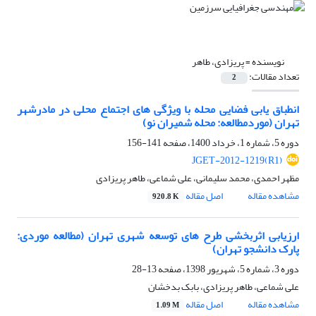
نویسنده =
پریزادی، طاهر
تعداد مقالات:
2
انطباق یابی فضایی محله با ویژگی های اجتماع محلی در مادرشهر
تهران (موردمطالعه: محله شمیران نو)
دوره 5، شماره 1، خرداد 1400، صفحه
141-156
JGET-2012-1219(R1)
مظهر احمدی، محمد سلیمانی، علی شماعی، طاهر پریزادی
مشاهده مقاله
اصل مقاله
920.8 K
ارزیابی اثربخشی طرح های توسعه شهری تهران (مطالعه موردی:
پارک دانشجو تهران)
دوره 3، شماره 5، شهریور 1398، صفحه
13-28
علی شماعی، طاهر پریزادی، بابک بدخشان
مشاهده مقاله
اصل مقاله
1.09 M