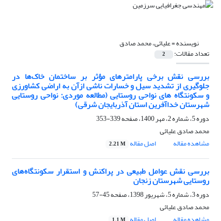
نویسنده =
علیائی، محمد صادق
تعداد مقالات:
2
بررسی نقش برخی پارامترهای مؤثر بر ساختمان خاک‌ها در
جلوگیری از تشدید سیل و خسارات ناشی ازآن به اراضی کشاورزی
و سکونتگاه های نواحی روستایی (مطالعه موردی: نواحی روستایی
شهرستان خداآفرین استان آذربایجان شرقی)
دوره 5، شماره 2، مهر 1400، صفحه
339-353
محمد صادق علیائی
مشاهده مقاله
اصل مقاله
2.21 M
بررسی نقش عوامل طبیعی در پراکنش و استقرار سکونتگاه‌های
روستایی شهرستان زنجان
دوره 3، شماره 5، شهریور 1398، صفحه
45-57
محمد صادق علیائی
مشاهده مقاله
اصل مقاله
1.1 M