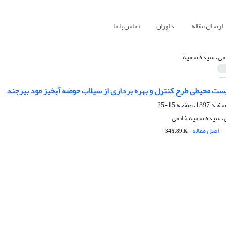
ارسال مقاله
داوران
تماس با ما
می، سیده سمیه
یست محیطی طرح کنترل و بهره برداری از سیلاب حوضه آبخیز مود بیرجند
15-25
ی، سیده سمیه خاتمی
اصل مقاله
345.89 K