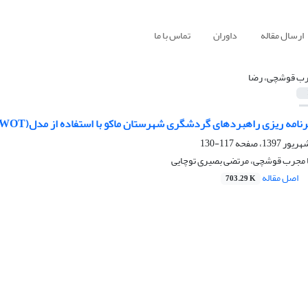
ارسال مقاله
داوران
تماس با ما
ب قوشچی، رضا
نامه ریزی راهبردهای گردشگری شهرستان ماکو با استفاده از مدل(SWOT)
117-130
ا مجرب قوشچی، مرتضی بصیری توچایی
اصل مقاله
703.29 K