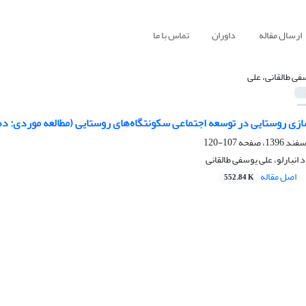
ارسال مقاله
داوران
تماس با ما
فی طالقانی، علی
‌سازی روستایی در توسعه اجتماعی سکونتگاه‌های روستایی (مطالعه موردی: 
107-120
انبارلو، علی یوسفی طالقانی
اصل مقاله
552.84 K