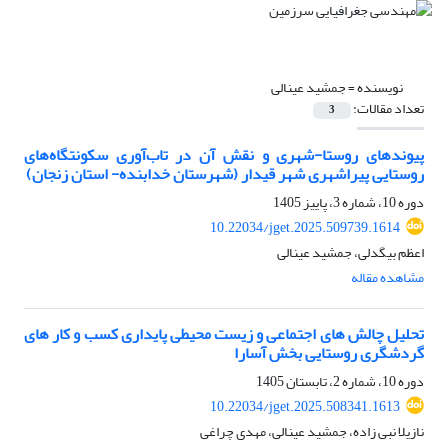
نویسنده =
جمشید عینالی
تعداد مقالات:
3
پیوندهای روستا-شهری و نقش آن در تاب‌آوری سکونتگاه‌های
روستایی پیراشهری شهر قیدار (شهرستان خدابنده- استان زنجان)
دوره 10، شماره 3، پاییز 1405
10.22034/jget.2025.509739.1614
اعظم بیگدلی، جمشید عینالی
مشاهده مقاله
تحلیل چالش های اجتماعی و زیست محیطی پایداری کسب و کار های
گردشگری روستایی بخش آسارا
دوره 10، شماره 2، تابستان 1405
10.22034/jget.2025.508341.1613
نازیلا نبی زاده، جمشید عینالی، مهدی چراغی