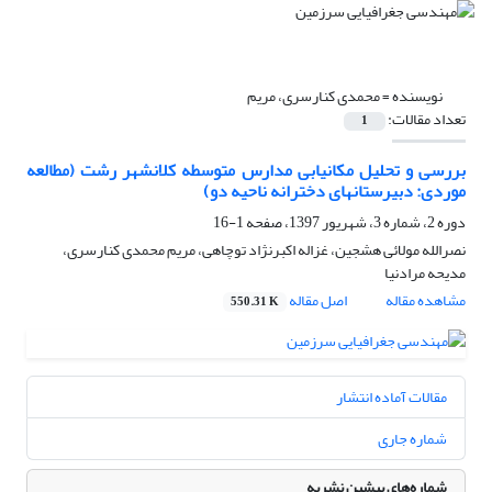
نویسنده =
محمدی کنارسری، مریم
تعداد مقالات:
1
بررسی و تحلیل مکان‏یابی مدارس متوسطه کلانشهر رشت (مطالعه
موردی: دبیرستان‎های دخترانه ناحیه دو)
دوره 2، شماره 3، شهریور 1397، صفحه
1-16
نصرالله مولائی هشجین، غزاله اکبرنژاد توچاهی، مریم محمدی کنارسری،
مدیحه مرادنیا
مشاهده مقاله
اصل مقاله
550.31 K
مقالات آماده انتشار
شماره جاری
شماره‌های پیشین نشریه