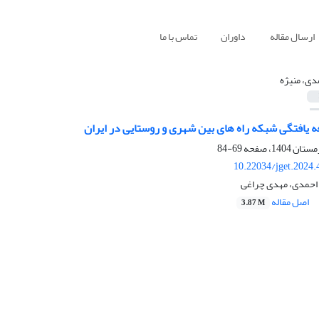
ارسال مقاله
داوران
تماس با ما
دی، منیژه
ه یافتگی شبکه راه های بین شهری و روستایی در ایران
69-84
10.22034/jget.2024
 احمدی، مهدی چراغی
اصل مقاله
3.87 M