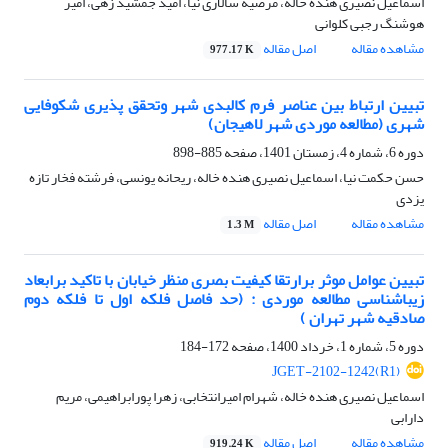
اسماعیل نصیری هنده خاله، مرضیه سالاری نیا، امید جمشید زهی، امیر
هوشنگ رجبی کلوانی
مشاهده مقاله
اصل مقاله
977.17 K
تبیین ارتباط بین عناصر فرم کالبدی شهر وتحقق پذیری شکوفایی
شهری (مطالعه موردی شهر لاهیجان)
دوره 6، شماره 4، زمستان 1401، صفحه
885-898
حسن حکمت نیا، اسماعیل نصیری هنده خاله، ریحانه یونسی، فرشته فخار تازه
یزدی
مشاهده مقاله
اصل مقاله
1.3 M
تبیین عوامل موثر برارتقا کیفیت بصری منظر خیابان با تا‌کید برابعاد
زیبا‌شناسی مطالعه موردی : (حد فاصل فلکه اول تا فلکه دوم
صادقیه شهر تهران )
دوره 5، شماره 1، خرداد 1400، صفحه
172-184
JGET-2102-1242(R1)
اسماعیل نصیری هنده خاله، شهرام امیرانتخابی، زهرا پورابراهیمی، مریم
دارابی
مشاهده مقاله
اصل مقاله
919.24 K