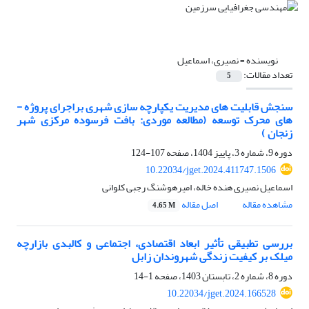
نویسنده =
نصیری، اسماعیل
تعداد مقالات:
5
سنجش قابلیت­ های مدیریت یکپارچه ­سازی شهری براجرای پروژه ­
های محرک توسعه (مطالعه موردی: بافت فرسوده مرکزی شهر
زنجان )
دوره 9، شماره 3، پاییز 1404، صفحه
107-124
10.22034/jget.2024.411747.1506
اسماعیل نصیری هنده خاله، امیرهوشنگ رجبی کلوانی
مشاهده مقاله
اصل مقاله
4.65 M
بررسی تطبیقی تأثیر ابعاد اقتصادی، اجتماعی و کالبدی بازارچه
میلک بر کیفیت زندگی شهروندان زابل
دوره 8، شماره 2، تابستان 1403، صفحه
1-14
10.22034/jget.2024.166528