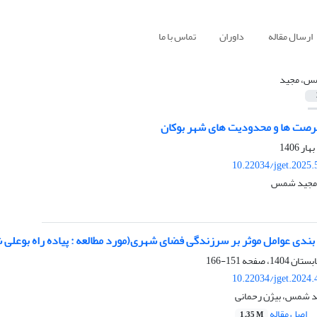
ارسال مقاله
داوران
تماس با ما
، مجید
فرصت ها و محدودیت های شهر بوکان
10.22034/jget.2025
 ,مجید شمس
بندی عوامل موثر بر سرزندگی فضای شهری(مورد مطالعه : پیاده راه بوعلی 
151-166
10.22034/jget.2024
د شمس، بیژن رحمانی
اصل مقاله
1.35 M