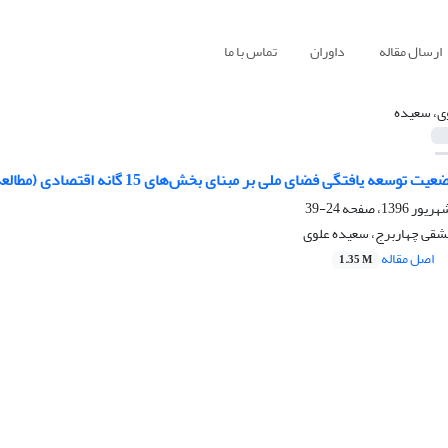
ارسال مقاله
داوران
تماس با ما
ی، سعیده
یافتگی فضای ملی بر مبنای بخش‌های 15 گانه اقتصادی (مطالعه موردی: مناطق 1، 2، 8 و 9)
24-39
شقی چهاربرج، سعیده علوی
اصل مقاله
1.35 M