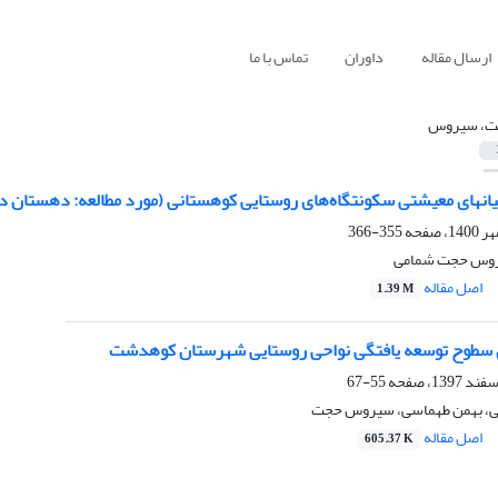
ارسال مقاله
داوران
تماس با ما
ت، سیروس
تان دشتویل)
355-366
یروس حجت شمامی
اصل مقاله
1.39 M
سطوح توسعه یافتگی نواحی روستایی شهرستان کوهدشت
55-67
ی، بهمن طهماسی، سیروس حجت
اصل مقاله
605.37 K