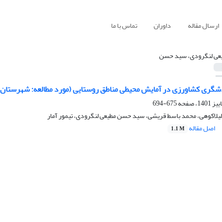
ارسال مقاله
داوران
تماس با ما
عی لنگرودی، سید حسن
گری کشاورزی در آمایش محیطی مناطق روستایی (مورد مطالعه: شهرستان
675-694
لیلاکوهی، محمد باسط قریشی، سید حسن مطیعی لنگرودی، تیمور آمار
اصل مقاله
1.1 M