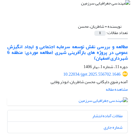
نویسنده =
شاطریان، محسن
تعداد مقالات:
1
مطالعه و بررسی نقش توسعه سرمایه اجتماعی و ایجاد انگیزش
عمومی در پروژه های بازآفرینی شهری (مطالعه موردی: منطقه 6
شهرداری اصفهان)
دوره 11، شماره 1، بهار 1406
10.22034/jget.2025.556702.1646
آمنه رضوی دلیگانی، محسن شاطریان، ابوذر وفایی
مشاهده مقاله
مقالات آماده انتشار
شماره جاری