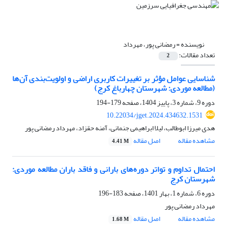
نویسنده =
رمضانی پور، مهرداد
تعداد مقالات:
2
شناسایی عوامل مؤثر بر تغییرات کاربری اراضی و اولویت‌بندی آن‌ها
(مطالعه موردی:‌ شهرستان چهارباغ کرج)
دوره 9، شماره 3، پاییز 1404، صفحه
179-194
10.22034/jget.2024.434632.1531
هدی میرزا ابوطالب، لیلا ابراهیمی جنمانی، آمنه حقزاد، مهرداد رمضانی پور
مشاهده مقاله
اصل مقاله
4.41 M
احتمال تداوم و تواتر دوره‌های بارانی و فاقد باران مطالعه موردی:
شهرستان کرج
دوره 6، شماره 1، بهار 1401، صفحه
183-196
مهرداد رمضانی پور
مشاهده مقاله
اصل مقاله
1.68 M