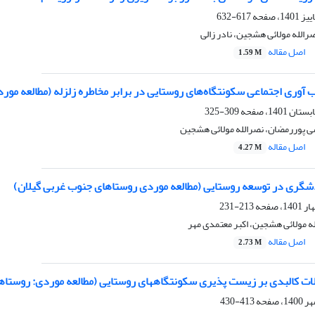
617-632
الله مولائی هشجین، نادر زالی
اصل مقاله
1.59 M
 آوری اجتماعی سکونتگاه‌های روستایی در برابر مخاطره زلزله (مطالعه مو
309-325
ی پوررمضان، نصرالله مولائی هشجین
اصل مقاله
4.27 M
گری در توسعه روستایی (مطالعه موردی روستاهای جنوب غربی گیلان)
213-231
له مولائی هشجین، اکبر معتمدی مهر
اصل مقاله
2.73 M
ات کالبدی بر زیست پذیری سکونتگاههای روستایی (مطالعه موردی: روستاه
413-430