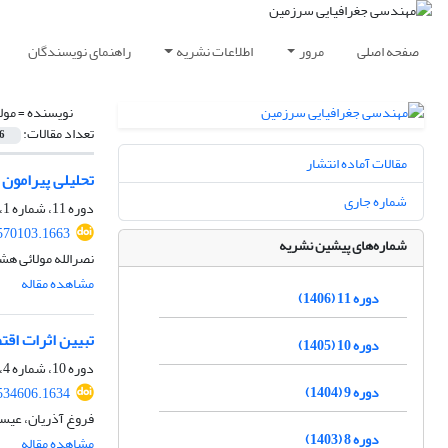
صفحه اصلی
مرور
اطلاعات نشریه
راهنمای نویسندگان
نویسنده =
مول
تعداد مقالات:
6
مقالات آماده انتشار
تحلیلی پیرامون
شماره جاری
دوره 11، شماره 1، بهار 1406
.570103.1663
شماره‌های پیشین نشریه
نصرالله مولائی هش
مشاهده مقاله
دوره 11 (1406)
تبیین اثرات اق
دوره 10 (1405)
دوره 10، شماره 4، زمستان 1405
دوره 9 (1404)
.534606.1634
فروغ آذریان، عیس
دوره 8 (1403)
مشاهده مقاله