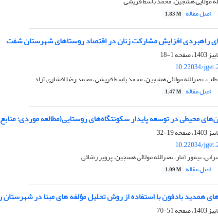
لله مولایی هشجین، محمد باسط قریشی
اصل مقاله
1.83 M
ای راهبردی افزایش مشارکت زنان در اقتصاد روستاهای شهرستان شفت
1-18
10.22034/jget
طلب، نصرالله مولائی هشجین، محمد باسط قریشی، محمد رضا افشاری آزاد
اصل مقاله
1.47 M
ن‌های محیطی در توسعه پایدار سکونتگاه‌های روستایی(مطالعه موردی: منا
19-32
10.22034/jget
رانی، تیمور آمار، نصرالله مولائی هشجین، پرویز رضائی
اصل مقاله
1.09 M
های همدید بادفون با استفاده از روش تحلیل مؤلفه های مبنا در شهرستان
51-70