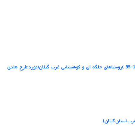
تحلیل تطبیقی اثرات و پیامدهای سیاست گذاری های کالبدی برنامه پنجم توسعه (1390-95 )روستاهای جلگه ای و کوهستانی غرب گیلان(مورد:طرح هادی
رب استان گیلان)