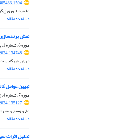
.405433.1504
غلامرضا نوروزی گو
مشاهده مقاله
نقش برندسازی ص
دوره 8، شماره 1، بهار 1403، صفحه
.2024.134748
مهران بازرگانی، 
مشاهده مقاله
تبیین عوامل کا
دوره 7، شماره 4، زمستان 1402، صفحه
.2024.135127
علی یوسفی، نصرالل
مشاهده مقاله
تحلیل اثرات سی