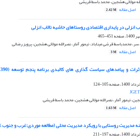
لله مولائی هشجین، محمد باسط قریشی
اصل مقاله
2.42 M
اب انزلی در پایداری اقتصادی روستاهای حاشیه تالاب انزلی
451-465
ر، محمدباسط قرشی میناباد، تیمور آمار، نصرالله مولائی هشجین، پرویز رضائی
اصل مقاله
3 M
105-124
JGET
ین، تیمور آمار، نصرالله مولائی هشجین، محمد باسط قریشی
اصل مقاله
1.63 M
ینه مدیریت روستایی با رویکرد مدیریت محلی (مطالعه موردی:غرب و جنوب غ
197-211