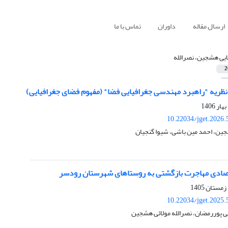
ارسال مقاله
داوران
تماس با ما
ایی هشجین، نصرالله
2
 نظریه "راهبرد مهندسی جغرافیایی فضا" (مفهوم فضای جغرافیایی)
10.22034/jget.2026
جین، احمد مین باشی، شیوا گنجیان
تصادی مهاجرت بازگشتی به روستاهای شهرستان رودسر
10.22034/jget.2025
ی پوررمضان، نصرالله مولائی هشجین