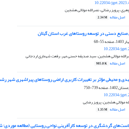
10.22034/jget.2023
هری، پرویز رضائی، نصرالله مولائی هشجین
اصل مقاله
2.34 M
نایع دستی در توسعه روستاهای غرب استان گیلان
55-68
10.22034/jget
نصرالله مولائی هشجین، سید صدیقه حسنی مهر، رفعت شهماری اردجانی
اصل مقاله
985.8 K
لبدی و محیطی مؤثر بر تغییرات کاربری اراضی روستاهای پیراشهری شهر رش
739-750
10.22034/jget
ه مولائی هشجین، پرویز رضایی
اصل مقاله
1.35 M
است‌های گردشگری در توسعه کارآفرینی نواحی روستایی (مطالعه موردی: 