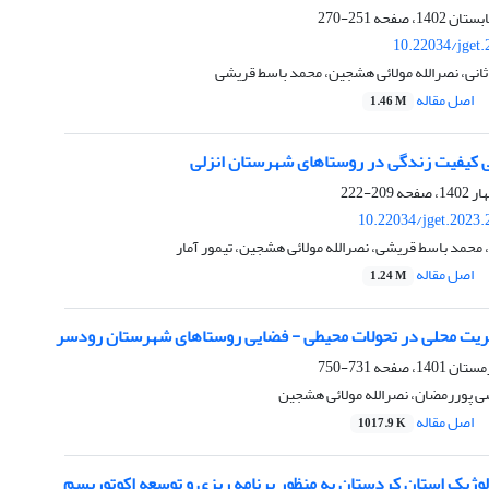
251-270
10.22034/jget
انی، نصرالله مولائی هشجین، محمد باسط قریشی
اصل مقاله
1.46 M
ی کیفیت زندگی در روستاهای شهرستان انزلی
209-222
10.22034/jget.2023
حمد باسط قریشی، نصرالله مولائی هشجین، تیمور آمار
اصل مقاله
1.24 M
یت محلی در تحولات محیطی - فضایی روستاهای شهرستان رودسر
731-750
ی پوررمضان، نصرالله مولائی هشجین
اصل مقاله
1017.9 K
ولوژیک استان کردستان به منظور برنامه ریزی و توسعه اکوتوریسم