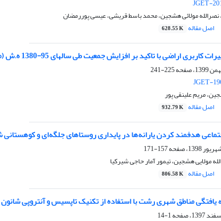
JGET-201
 نصرالله مولائی هشجین، محمد باسط قریشی، عیسی پوررمضان
اصل مقاله
628.55 K
اراضی با تاکید بر افزایش جمعیت طی سالهای 95-1380 ه.ش (مطالعه موردی:شهرستان رشت ، استان گیلان)
225-241
JGET-190
جین، مریم علینقی پور
اصل مقاله
932.79 K
تماعی هدفمند کردن یارانه‌ها در پایداری روستاهای جلگه‌ای و کوهستانی
157-171
لله مولایی هشجین، تیمور آمار حاجی شیرکیا
اصل مقاله
806.58 K
ه یافتگی مناطق شهری رشت با استفاده از تکنیک تاپسیس و آنتروپی شانون
1-14