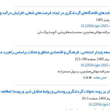
پیامدهای اقامتگاهای گردشگری در ایجاد فرصت‌های شغلی، افزایش درآمد و 
10.22034/jget.2025
الله مولائی هشجین، محمدباسط قریشی، آتوسا بیگ دلی
عه پایدار اجتماعی ـ فرهنگی و اقتصادی مناطق و محلات براساس راهبرد م
186-212
10.22034/jget.2025
نصرالله مولائی هشجین، رسول صمدزاده
اصل مقاله
2.11 M
ثر بر روند تحولات گردشگری روستایی و روابط متقابل شهر و روستا (مطالع
1-16
10.22034/jget