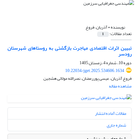
نویسنده =
آذریان، فروغ
تعداد مقالات:
1
تبیین اثرات اقتصادی مهاجرت بازگشتی به روستاهای شهرستان
رودسر
دوره 10، شماره 4، زمستان 1405
10.22034/jget.2025.534606.1634
فروغ آذریان، عیسی پوررمضان، نصرالله مولائی هشجین
مشاهده مقاله
مقالات آماده انتشار
شماره جاری
شماره‌های پیشین نشریه