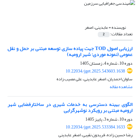
نویسنده =
عابدینی، اصغر
تعداد مقالات:
2
ارزیابی اصول TOD جهت پیاده سازی توسعه مبتنی بر حمل و نقل
عمومی (نمونه موردی: شهر ارومیه)
دوره 10، شماره 4، زمستان 1405
10.22034/jget.2025.543603.1638
ساوان احمدیان، اصغر عابدینی، علی مصیب زاده
مشاهده مقاله
الگوی بهینه دسترسی به خدمات شهری در ساختارفضایی شهر
ارومیه مبتنی بر رویکرد نوشهرگرایی
دوره 10، شماره 3، پاییز 1405
10.22034/jget.2025.533384.1633
رضا حسین زاده، فریدون نقیبی، اصغر عابدینی