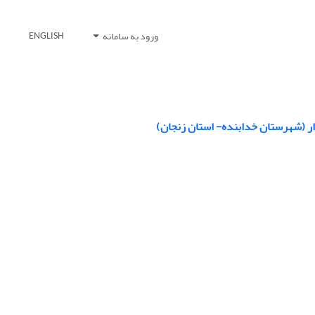
ورود به سامانه
ENGLISH
ر (شهرستان خدابنده- استان زنجان)