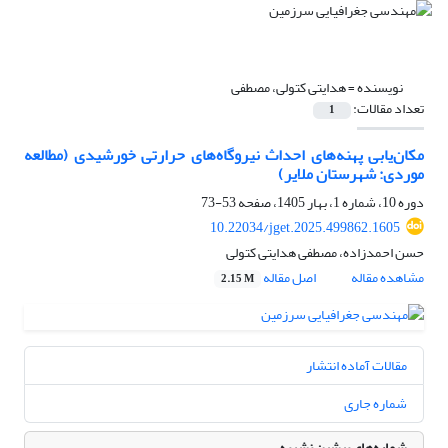
نویسنده =
هدایتی کتولی، مصطفی
تعداد مقالات:
1
مکان‌یابی پهنه‌های احداث نیروگاه‌های حرارتی خورشیدی (مطالعه
موردی: شهرستان ملایر)
دوره 10، شماره 1، بهار 1405، صفحه
53-73
10.22034/jget.2025.499862.1605
حسن احمدزاده، مصطفی هدایتی کتولی
مشاهده مقاله
اصل مقاله
2.15 M
مقالات آماده انتشار
شماره جاری
شماره‌های پیشین نشریه