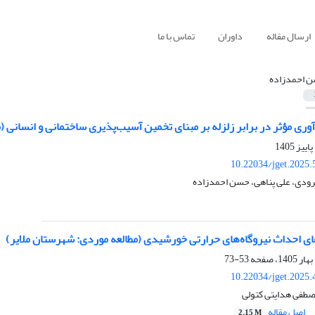
ارسال مقاله
داوران
تماس با ما
 احمدزاده
‌آوری مؤثر در برابر زلزله بر مبنای تخمین آسیب‌پذیری ساختمانی و انسانی (
10.22034/jget.2025
رودی، علی پناهی، حسن احمدزاده
های احداث نیروگاه‌های حرارتی خورشیدی (مطالعه موردی: شهرستان ملایر)
53-73
10.22034/jget.2025
طفی هدایتی کتولی
اصل مقاله
2.15 M