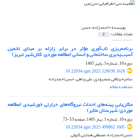
نویسنده =
احمدزاده، حسن
تعداد مقالات:
2
برنامه‌ریزی تاب‌آوری مؤثر در برابر زلزله بر مبنای تخمین
آسیب‌پذیری ساختمانی و انسانی (مطالعه موردی: کلان‌شهر تبریز)
دوره 10، شماره 3، پاییز 1405
10.22034/jget.2025.528030.1626
سامره ییلاقی عنصرودی، علی پناهی، حسن احمدزاده
مشاهده مقاله
مکان‌یابی پهنه‌های احداث نیروگاه‌های حرارتی خورشیدی (مطالعه
موردی: شهرستان ملایر)
دوره 10، شماره 1، بهار 1405، صفحه
53-73
10.22034/jget.2025.499862.1605
حسن احمدزاده، مصطفی هدایتی کتولی