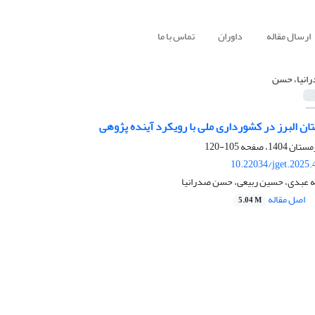
ارسال مقاله
داوران
تماس با ما
انیا، حسن
تان البرز در کشورداری ملی با رویکرد آینده پژوهی
105-120
10.22034/jget.2025
له عبدی، حسین ربیعی، حسن صدرانیا
اصل مقاله
5.04 M