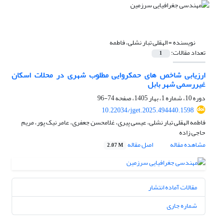
نویسنده =
الهقلی تبار نشلی، فاطمه
تعداد مقالات:
1
ارزیابی شاخص های حمکروایی مطلوب شهری در محلات اسکان
غیررسمی شهر بابل
دوره 10، شماره 1، بهار 1405، صفحه
74-96
10.22034/jget.2025.494440.1598
فاطمه الهقلی تبار نشلی، عیسی پیری، غلامحسن جعفری، عامر نیک پور، مریم
حاجی زاده
مشاهده مقاله
اصل مقاله
2.07 M
مقالات آماده انتشار
شماره جاری